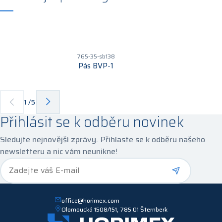
765-35-sb138
Pás BVP-1
1
/
5
Přihlásit se k odběru novinek
Sledujte nejnovější zprávy. Přihlaste se k odběru našeho
newsletteru a nic vám neunikne!
*
Zadejte váš E-mail
office@horimex.com
Olomoucká 1508/151, 785 01 Šternberk