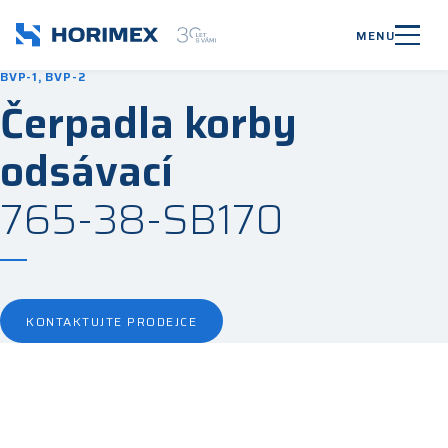
MENU
BVP-1, BVP-2
Čerpadla korby
odsávací
765-38-SB170
KONTAKTUJTE PRODEJCE