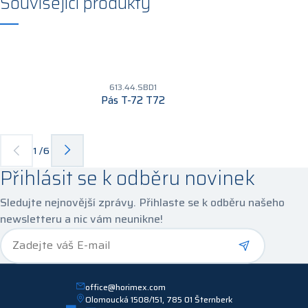
Související produkty
613.44.SBD1
Pás T-72 T72
1
/
6
Přihlásit se k odběru novinek
Sledujte nejnovější zprávy. Přihlaste se k odběru našeho
newsletteru a nic vám neunikne!
*
Zadejte váš E-mail
office@horimex.com
Olomoucká 1508/151, 785 01 Šternberk