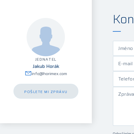
Kon
Jméno 
JEDNATEL
E-mail
Jakub Horák
info@horimex.com
Telef
POŠLETE MI ZPRÁVU
Zpráva
Odesláním s