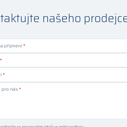
taktujte našeho prodejc
a příjmení
*
*
on
*
 pro nás
*
ouhlasíte se zpracováním údajů ve
znění souhlasu
.