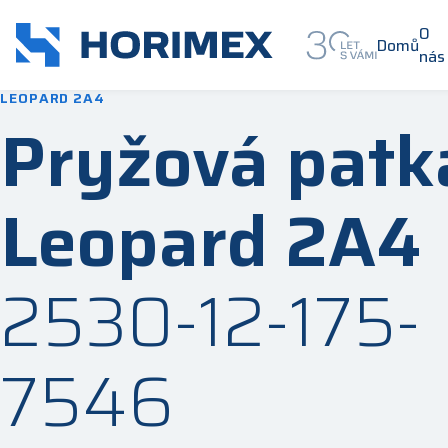
O
Domů
nás
LEOPARD 2A4
Pryžová patk
Leopard 2A4
2530-12-175-
7546