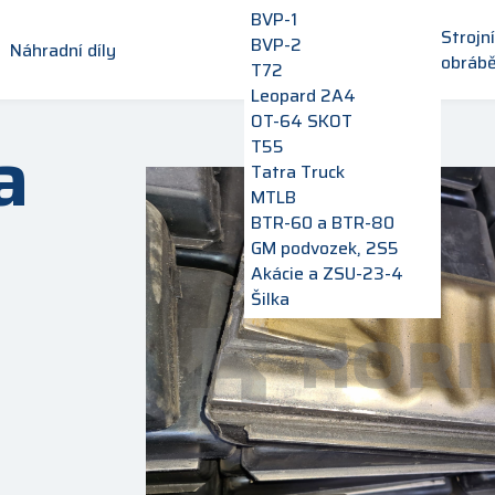
BVP-1
Strojn
BVP-2
Náhradní díly
obrábě
T72
Leopard 2A4
OT-64 SKOT
a
T55
Tatra Truck
MTLB
BTR-60 a BTR-80
GM podvozek, 2S5
Akácie a ZSU-23-4
Šilka