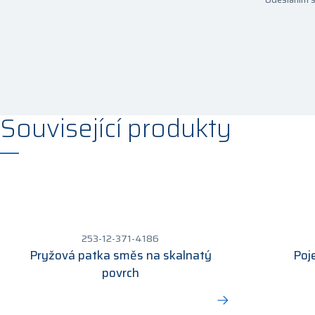
Související produkty
253-12-371-4186
Pryžová patka směs na skalnatý
Poj
povrch