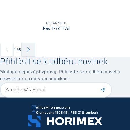
613.44.SBD1
Pás T-72 T72
1
/
6
Přihlásit se k odběru novinek
Sledujte nejnovější zprávy. Přihlaste se k odběru našeho
newsletteru a nic vám neunikne!
*
Zadejte váš E-mail
office@horimex.com
Olomoucká 1508/151, 785 01 Šternberk