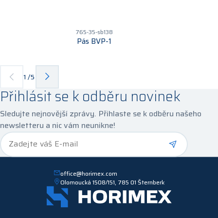
765-35-sb138
Pás BVP-1
1
/
5
Přihlásit se k odběru novinek
Sledujte nejnovější zprávy. Přihlaste se k odběru našeho
newsletteru a nic vám neunikne!
*
Zadejte váš E-mail
office@horimex.com
Olomoucká 1508/151, 785 01 Šternberk