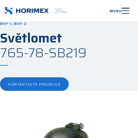
MENU
BVP-1, BVP-2
Světlomet
765-78-SB219
KONTAKTUJTE PRODEJCE