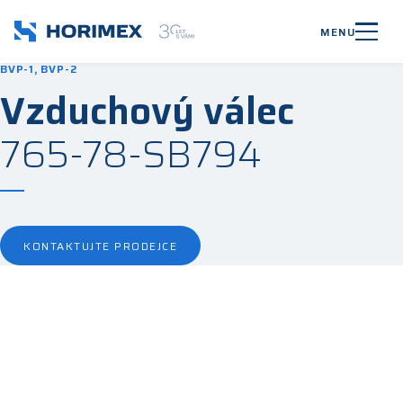
MENU
BVP-1, BVP-2
Vzduchový válec
765-78-SB794
KONTAKTUJTE PRODEJCE