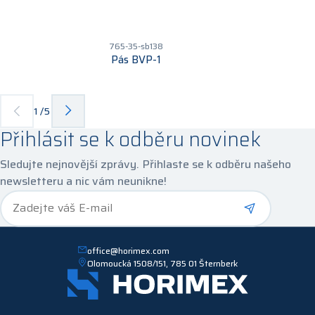
765-35-sb138
Pás BVP-1
1
/
5
Přihlásit se k odběru novinek
Sledujte nejnovější zprávy. Přihlaste se k odběru našeho
newsletteru a nic vám neunikne!
*
Zadejte váš E-mail
office@horimex.com
Olomoucká 1508/151, 785 01 Šternberk