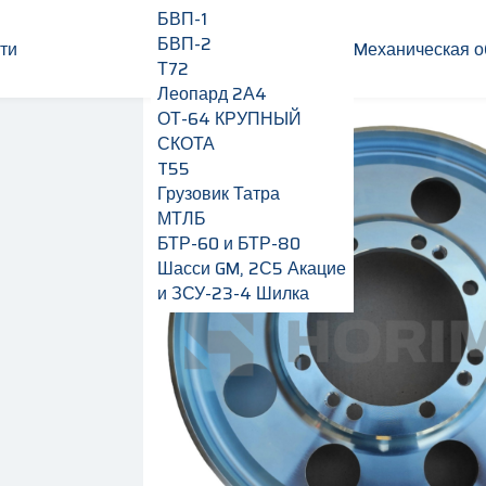
БВП-1
БВП-2
ти
Mеханическая о
Т72
Леопард 2А4
ОТ-64 КРУПНЫЙ
СКОТА
T55
Грузовик Татра
МТЛБ
БТР-60 и БТР-80
Шасси GM, 2С5 Акацие
и ЗСУ-23-4 Шилка