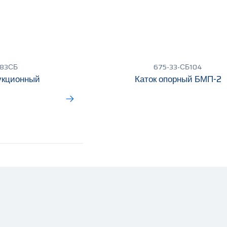
-83СБ
675-33-СБ104
укционный
Каток опорный БМП-2