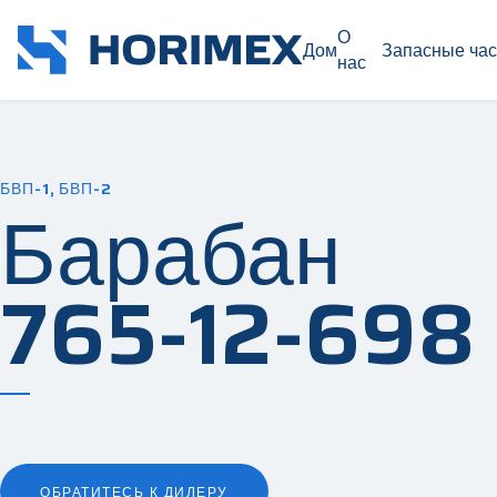
О
Дом
Запасные час
нас
БВП-1, БВП-2
Барабан
765-12-698
ОБРАТИТЕСЬ К ДИЛЕРУ