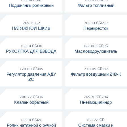
Подшипник роликовый
Фильтр топливный
765-31-152
765-10-СБ692
НАТЯЖНОЙ ШКИВ
Перекрёсток
765-31-СБ130
155-38-10СБ2Б
РУКОЯТКА ДЛЯ ВЗВОДА
Масловодоуловитель
770-09-СБ105
770-09-СБ107
Регулятор давления АДУ
Фильтр воздушный 218-К
2С
700-77-СБ136
765-78-СБ794
Клапан обратный
Пневмоцилиндр
765-31-СБ120
765-22-СБ1
Ролик натяжной с ручкой
Система смазки и