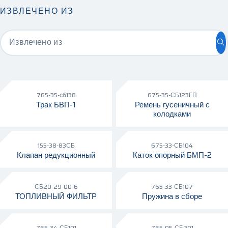
ИЗВЛЕЧЕНО ИЗ
Извлечено из
765-35-сб138
675-35-СБ123ГП
Трак БВП-1
Ремень гусеничный с
колодками
155-38-83СБ
675-33-СБ104
Клапан редукционный
Каток опорный БМП-2
СБ20-29-00-6
765-33-СБ107
ТОПЛИВНЫЙ ФИЛЬТР
Пружина в сборе
765-34-СБ101
765-05-СБ291