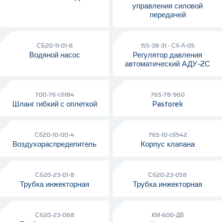
управления силовой
передачей
СБ20-11-01-8
155-38-31 - Сб-А-05
Водяной насос
Регулятор давления
автоматический АДУ-2С
700-76-сб184
765-78-960
Шланг гибкий с оплеткой
Pastorek
Сб20-10-00-4
765-10-сб542
Воздухораспределитель
Корпус клапана
Сб20-23-01-8
Сб20-23-058
Трубка инжекторная
Трубка инжекторная
Сб20-23-068
КМ-600-ДВ